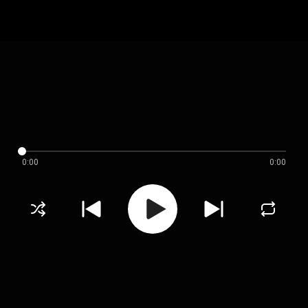
0:00
0:00