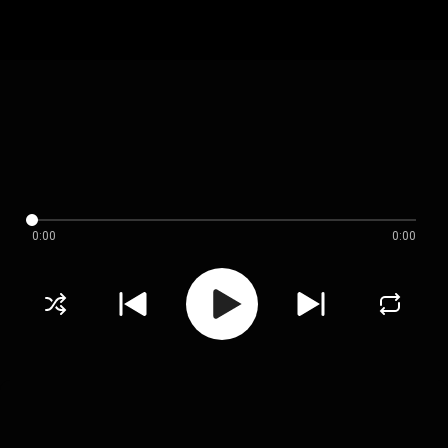
0:00
0:00