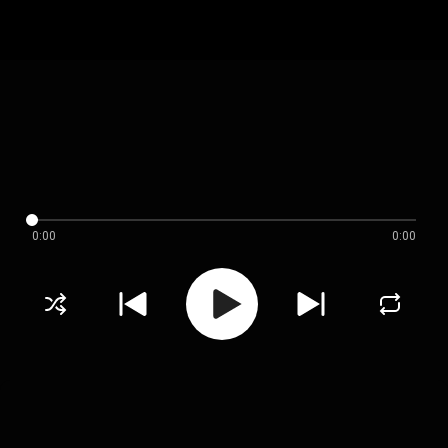
0:00
0:00