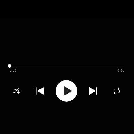
0:00
0:00