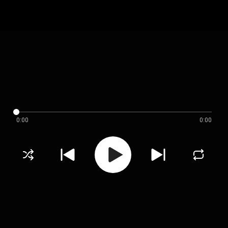
0:00
0:00