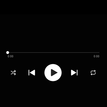
0:00
0:00