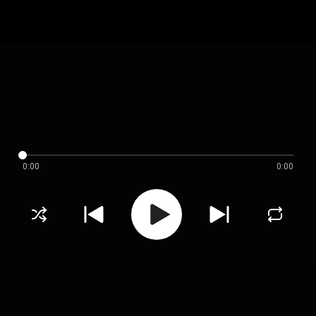
0:00
0:00