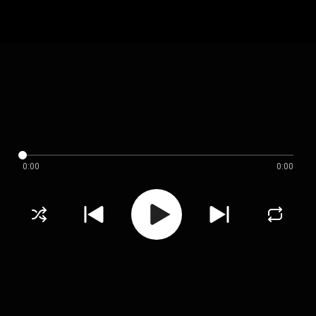
0:00
0:00