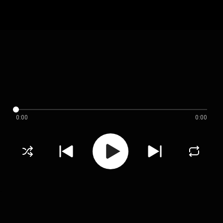
0:00
0:00