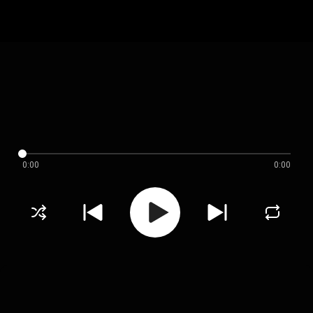
0:00
0:00