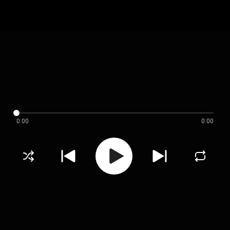
0:00
0:00