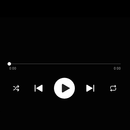
0:00
0:00