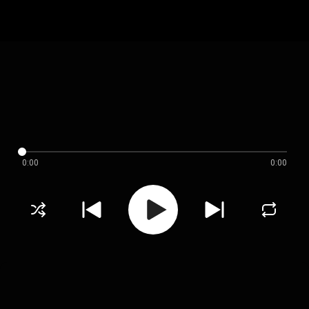
0:00
0:00