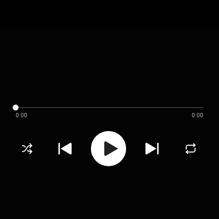
0:00
0:00