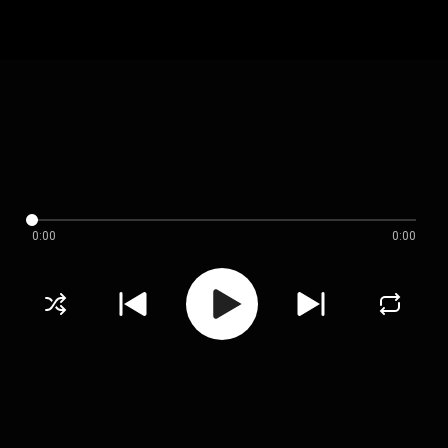
0:00
0:00