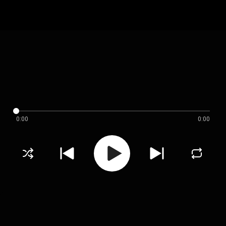
0:00
0:00