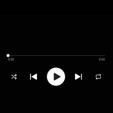
0:00
0:00