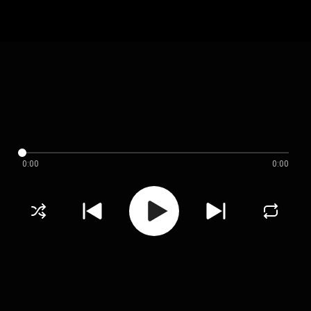
0:00
0:00