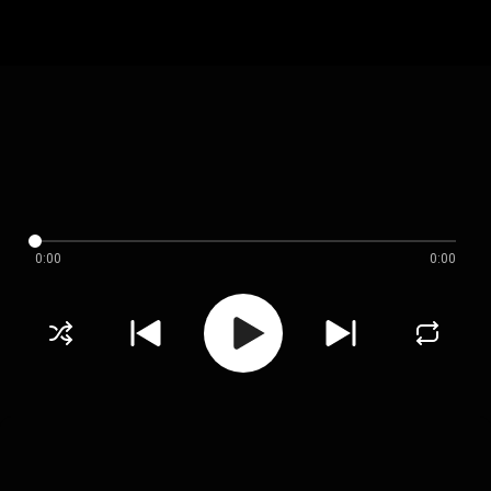
0:00
0:00