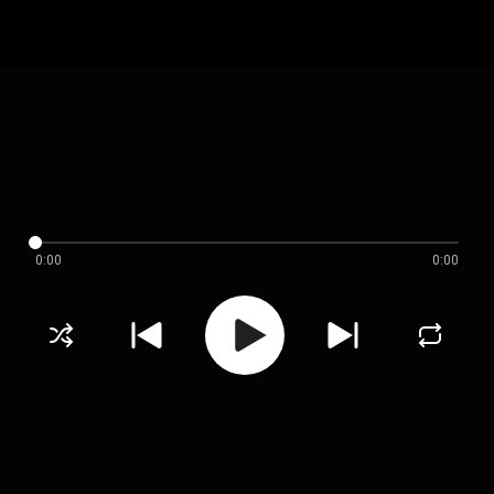
0:00
0:00