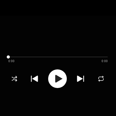
0:00
0:00