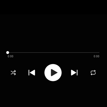
0:00
0:00