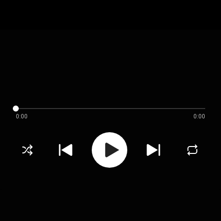
0:00
0:00