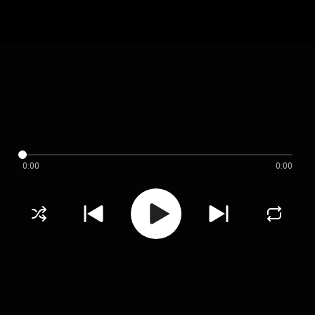
0:00
0:00