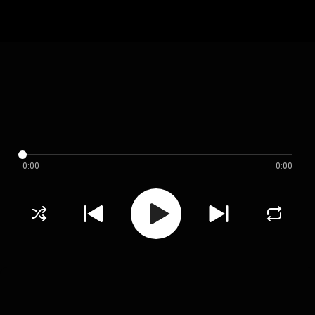
0:00
0:00