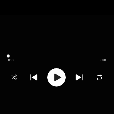
0:00
0:00