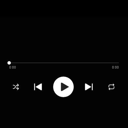
0:00
0:00