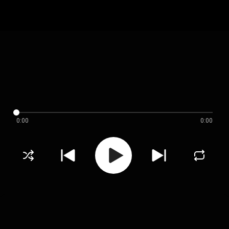
0:00
0:00