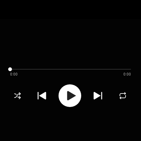
0:00
0:00