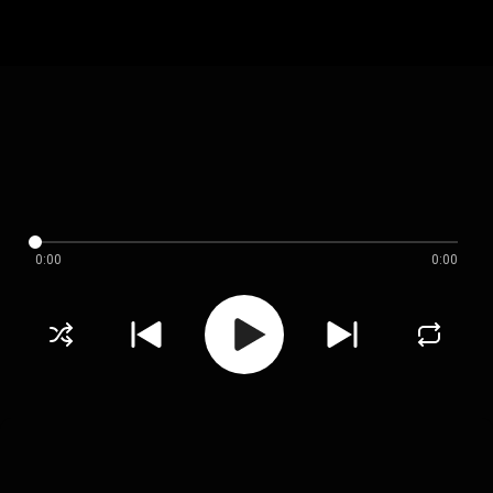
0:00
0:00