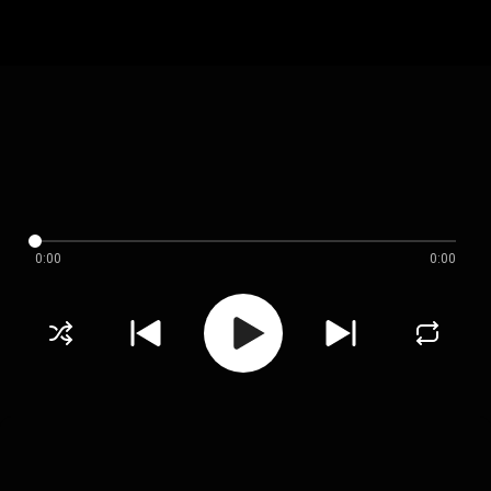
0:00
0:00