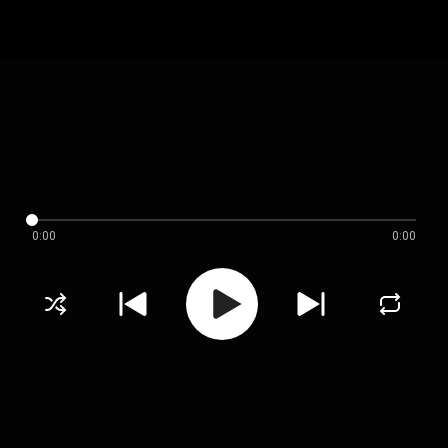
0:00
0:00