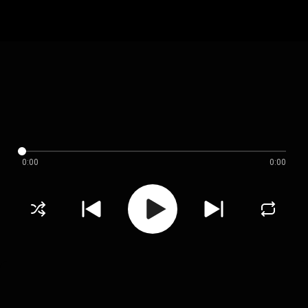
0:00
0:00