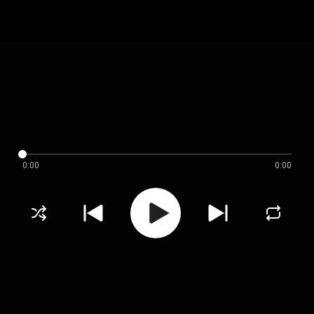
0:00
0:00