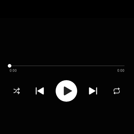
0:00
0:00