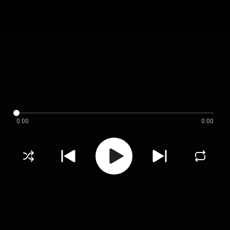
0:00
0:00