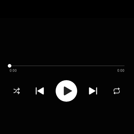
0:00
0:00