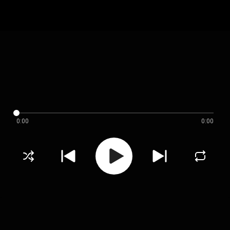
0:00
0:00