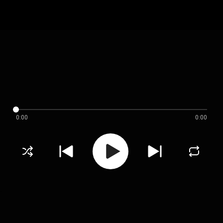
0:00
0:00