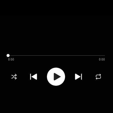
0:00
0:00