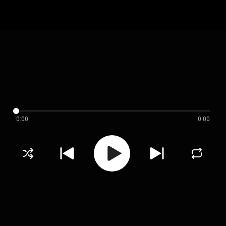
0:00
0:00