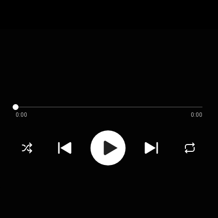
0:00
0:00