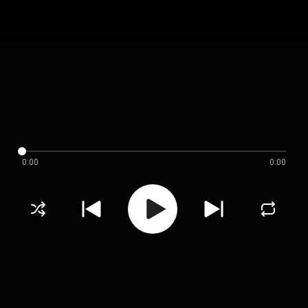
0:00
0:00