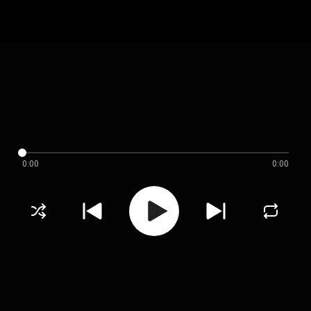
0:00
0:00