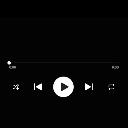
0:00
0:00