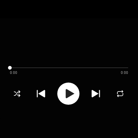
0:00
0:00