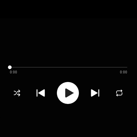
0:00
0:00