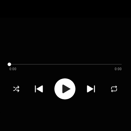
0:00
0:00