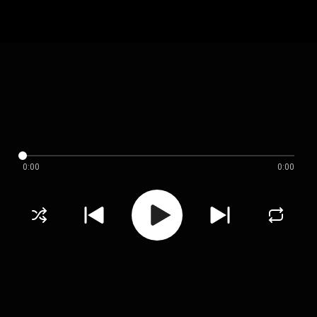
0:00
0:00