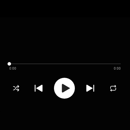
0:00
0:00